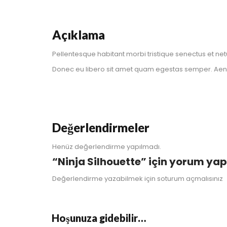
Açıklama
Pellentesque habitant morbi tristique senectus et net
Donec eu libero sit amet quam egestas semper. Aenean
Değerlendirmeler
Henüz değerlendirme yapılmadı.
“Ninja Silhouette” için yorum yapan
Değerlendirme yazabilmek için soturum açmalısınız
Hoşunuza gidebilir…