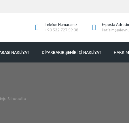
Telefon Numaramız
E-posta Adresi
+90 532 727 59 38
iletisim@alevn
ARASI NAKLİYAT
DIYARBAKIR ŞEHIR İÇI NAKLIYAT
HAKKIM
inja Silhouette