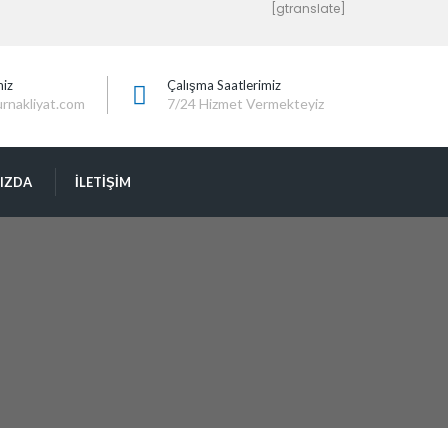
[gtranslate]
miz
Çalışma Saatlerimiz
urnakliyat.com
7/24 Hizmet Vermekteyiz
IZDA
İLETIŞIM