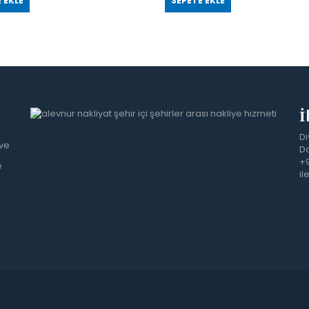
 EKLE
SEPETE EKLE
İ
Di
 ve
Da
+9
e
il