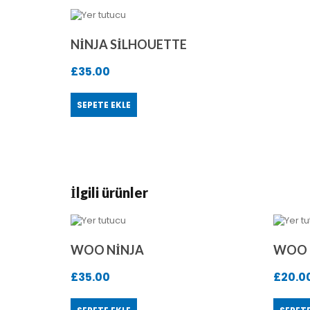
NINJA SILHOUETTE
£
35.00
SEPETE EKLE
İlgili ürünler
WOO NINJA
WOO 
£
35.00
£
20.0