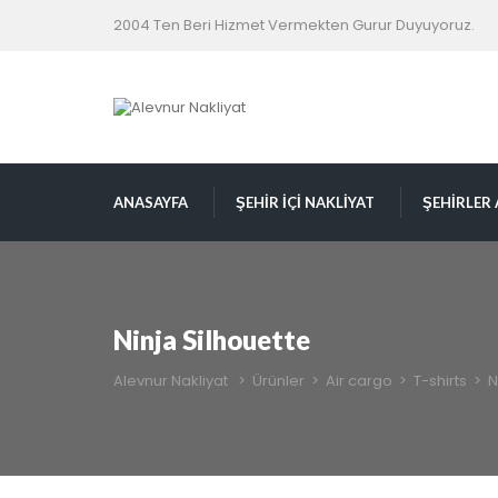
2004 Ten Beri Hizmet Vermekten Gurur Duyuyoruz.
ANASAYFA
ŞEHIR İÇI NAKLIYAT
ŞEHİRLER 
Ninja Silhouette
Alevnur Nakliyat
>
Ürünler
>
Air cargo
>
T-shirts
>
N