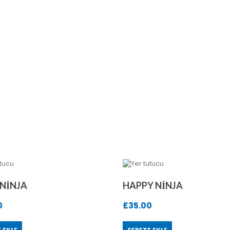
NINJA
HAPPY NINJA
0
£
35.00