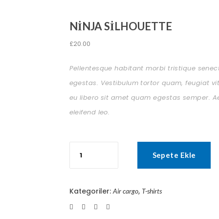
NINJA SILHOUETTE
£
20.00
Pellentesque habitant morbi tristique sene
egestas. Vestibulum tortor quam, feugiat vit
eu libero sit amet quam egestas semper. Aen
eleifend leo.
Ninja
Silhouette
Sepete Ekle
adet
Kategoriler:
,
Air cargo
T-shirts