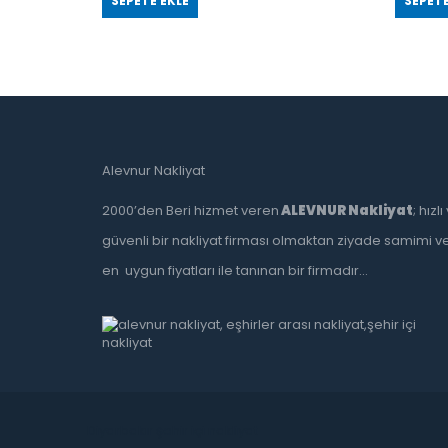
SEPETE EKLE
SEPETE
Alevnur Nakliyat
2000’den Beri hizmet veren
ALEVNUR Nakliyat
; hızlı
güvenli bir nakliyat firması olmaktan ziyade samimi v
en uygun fiyatları ile tanınan bir firmadır…
Diyarbakır şehir içi nakliyat