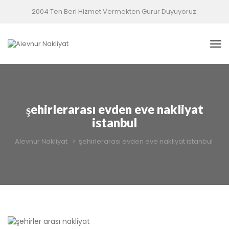
2004 Ten Beri Hizmet Vermekten Gurur Duyuyoruz.
şehirlerarası evden eve nakliyat 
istanbul
Alevnur Nakliyat
 > 
şehirlerarası evden eve nakliyat istanbul